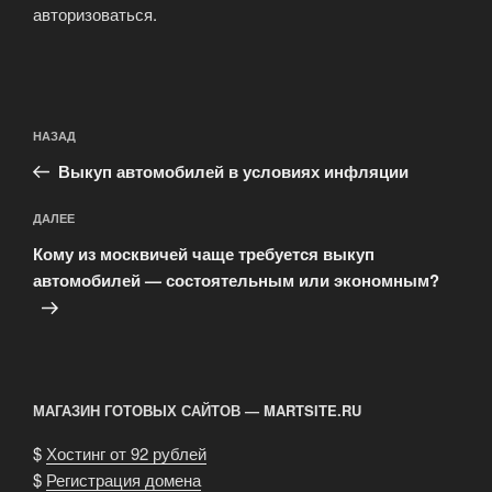
авторизоваться
.
Навигация
Предыдущая
НАЗАД
по
запись:
записям
Выкуп автомобилей в условиях инфляции
Следующая
ДАЛЕЕ
запись
Кому из москвичей чаще требуется выкуп
автомобилей — состоятельным или экономным?
МАГАЗИН ГОТОВЫХ САЙТОВ — MARTSITE.RU
$
Хостинг от 92 рублей
$
Регистрация домена