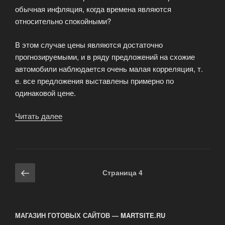
обычная инфляция, когда времена являются
относительно спокойными?
В этом случае цены являются достаточно
прогнозируемыми, и в ряду предложений на схожие
автомобили наблюдается очень малая корреляция, т.
е. все предложения выставлены примерно по
одинаковой цене.
Читать далее
«Выкуп
автомобилей
в
условиях
инфляции»
Навигация
Предыдущая
Страница
4
по
страница
записям
МАГАЗИН ГОТОВЫХ САЙТОВ — MARTSITE.RU