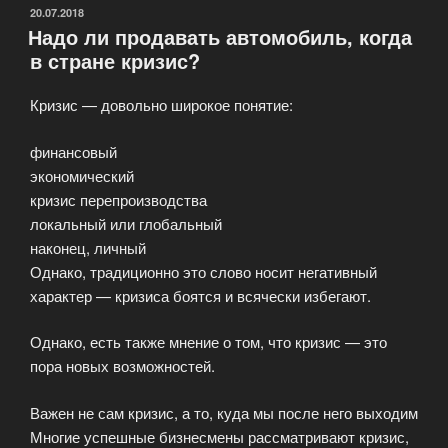
чаще
ОПУБЛИКОВАНО
20.07.2018
Надо ли продавать автомобиль, когда
требуется
в стране кризис?
выкуп
автомобилей
Кризис — довольно широкое понятие:
—
состоятельным
финансовый
или
экономический
экономным?»
кризис перепроизводства
локальный или глобальный
наконец, личный
Однако, традиционно это слово носит негативный
характер — кризиса боятся и всячески избегают.
Однако, есть также мнение о том, что кризис — это
пора новых возможностей.
Важен не сам кризис, а то, куда мы после него выходим
Многие успешные бизнесмены рассматривают кризис,