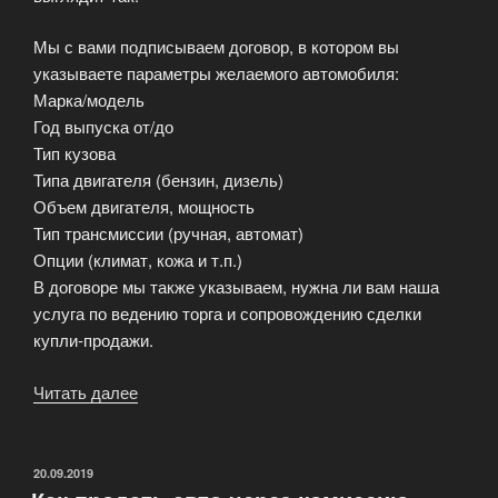
Мы с вами подписываем договор, в котором вы
указываете параметры желаемого автомобиля:
Марка/модель
Год выпуска от/до
Тип кузова
Типа двигателя (бензин, дизель)
Объем двигателя, мощность
Тип трансмиссии (ручная, автомат)
Опции (климат, кожа и т.п.)
В договоре мы также указываем, нужна ли вам наша
услуга по ведению торга и сопровождению сделки
купли-продажи.
Читать далее
«Выгодно
подобрать
машину
в
ОПУБЛИКОВАНО
20.09.2019