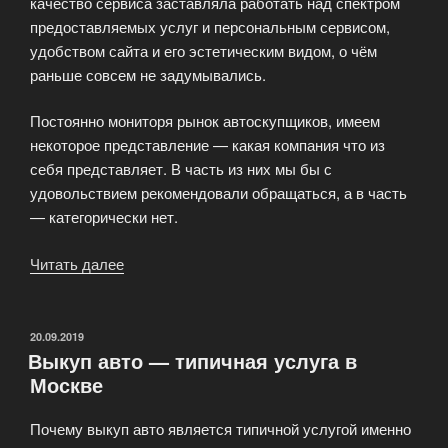
качество сервиса заставляла работать над спектром
предоставляемых услуг и персональным сервисом,
удобством сайта и его эстетическим видом, о чём
раньше совсем не задумывались.
Постоянно мониторя рынок автоскупщиков, имеем
некоторое представление — какая компания что из
себя представляет. В часть из них мы бы с
удовольствием рекомендовали обращаться, а в часть
— категорически нет.
Читать далее
«Как
правильно
выбрать
фирму,
ОПУБЛИКОВАНО
20.09.2019
Выкуп авто — типичная услуга в
предлагающую
Москве
выкуп
автомобилей»
Почему выкуп авто является типичной услугой именно