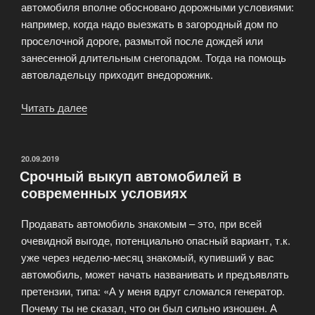
автомобиля вполне обосновано дорожными условиями:
например, когда надо выезжать в загородный дом по
проселочной дороге, размытой после дождей или
занесенной длительным снегопадом. Тогда на помощь
автовладельцу приходит внедорожник.
Читать далее
«Выкуп
авто
—
типичная
ОПУБЛИКОВАНО
20.09.2019
Срочный выкуп автомобилей в
услуга
современных условиях
в
Москве»
Продавать автомобиль знакомым – это, при всей
очевидной выгоде, потенциально опасный вариант, т.к.
уже через неделю-месяц знакомый, купивший у вас
автомобиль, может начать названивать и предъявлять
претензии, типа: «А у меня вдруг сломался генератор.
Почему ты не сказал, что он был сильно изношен. А