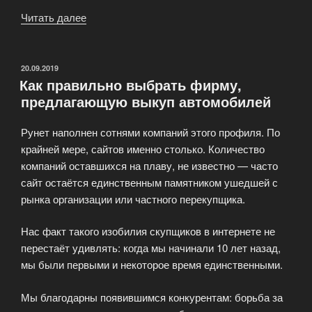
Читать далее
«Зачем
нужен
быстрый
выкуп
ОПУБЛИКОВАНО
20.09.2019
Как правильно выбрать фирму,
как
предлагающую выкуп автомобилей
продать
авто»
Рунет наполнен сотнями компаний этого профиля. По
крайней мере, сайтов именно столько. Количество
компаний оставшихся на плаву, не известно — часто
сайт остаётся единственным памятником ушедшей с
рынка организации или частного перекупщика.
Нас факт такого изобилия скупщиков в интернете не
перестаёт удивлять: когда мы начинали 10 лет назад,
мы были первыми и некоторое время единственными.
Мы благодарны появившимся конкурентам: борьба за