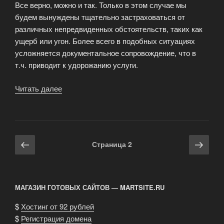
Все верно, можно и так. Только в этом случае мы
будем вынуждены тщательно застраховаться от
различных непредвиденных обстоятельств, таких как
ущерб или угон. Более всего в подобных ситуациях
усложняется документальное сопровождение, что в
т.ч. приводит к удорожанию услуги.
Читать далее
«Критерии
оценки
стоимости
авто
как
Навигация
Предыдущая
Сле
Страница
2
залога»
по
страница
стра
записям
МАГАЗИН ГОТОВЫХ САЙТОВ — MARTSITE.RU
$
Хостинг от 92 рублей
$
Регистрация домена